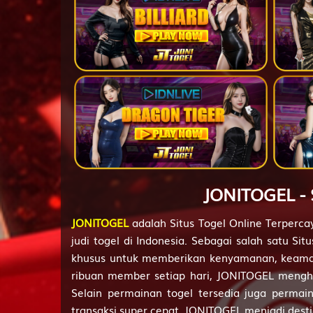
JONITOGEL - 
JONITOGEL
adalah Situs Togel Online Terperc
judi togel di Indonesia. Sebagai salah satu 
khusus untuk memberikan kenyamanan, keamana
ribuan member setiap hari, JONITOGEL mengha
Selain permainan togel tersedia juga permain
transaksi super cepat, JONITOGEL menjadi desti