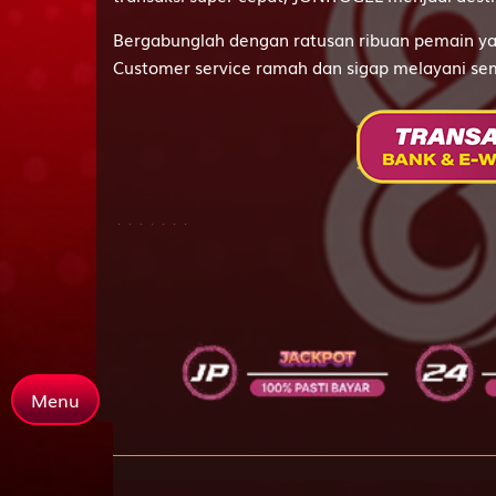
Bergabunglah dengan ratusan ribuan pemain yan
Customer service ramah dan sigap melayani s
Menu