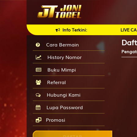
G DI JONITOGEL BANDAR TOGEL, LIVE CASINO & SLOT TERBAIK
Info Terkini:
Daft
Cara Bermain
Pengat
History Nomor
Buku Mimpi
Referral
Hubungi Kami
Lupa Password
Promosi
DAFTAR