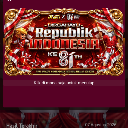
Riwayat Withdraw Jonitogel
Klik di mana saja untuk menutup
07 Agustus 2026
Hasil Terakhir