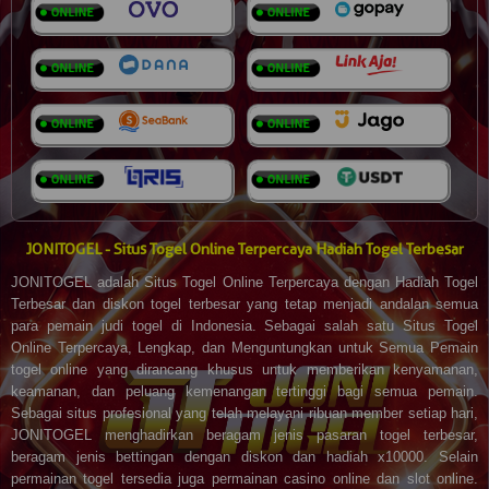
JONITOGEL - Situs Togel Online Terpercaya Hadiah Togel Terbesar
JONITOGEL adalah Situs Togel Online Terpercaya dengan Hadiah Togel
Terbesar dan diskon togel terbesar yang tetap menjadi andalan semua
para pemain judi togel di Indonesia. Sebagai salah satu Situs Togel
Online Terpercaya, Lengkap, dan Menguntungkan untuk Semua Pemain
togel online yang dirancang khusus untuk memberikan kenyamanan,
keamanan, dan peluang kemenangan tertinggi bagi semua pemain.
Sebagai situs profesional yang telah melayani ribuan member setiap hari,
JONITOGEL menghadirkan beragam jenis pasaran togel terbesar,
beragam jenis bettingan dengan diskon dan hadiah x10000. Selain
permainan togel tersedia juga permainan casino online dan slot online.